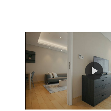
イ
7
ン
日
日
8
を
月
選
2026
択
す
る
カ
レ
ン
ダ
ー
が
開
き
ま
す。