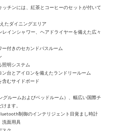
キッチンには、紅茶とコーヒーのセットが付いて
備えたダイニングエリア
ンレインシャワー、ヘアドライヤーを備えた広々
ワー付きのセカンドバスルーム
ン
る照明システム
ロン台とアイロンを備えたランドリールーム
を含むサイドボード
ビングルームおよびベッドルーム）、幅広い国際チ
だけます。
uetooth制御のインテリジェント目覚まし時計
、洗面用具
デスク