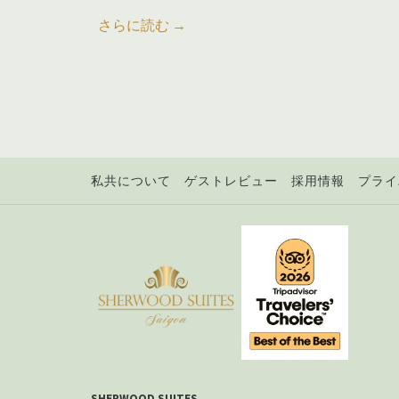
さらに読む
新
新
私共について
ゲストレビュー
採用情報
プライ
し
し
い
い
タ
タ
ブ
ブ
で
で
開
開
く
く
SHERWOOD SUITES