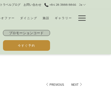
トラベルブログ
お問い合わせ
+84 28 3888 8866​
Ja
Hamburg
ルオファー
ダイニング
施設
ギャラリー
Menu
プ
ロ
モ
新しいタブで開く
今すぐ予約
ー
シ
ョ
ン
コ
ー
PREVIOUS
NEXT
ド