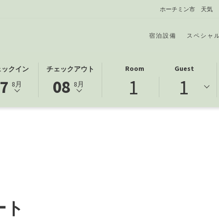
ホーチミン市
天気
宿泊設備
スペシャ
こ
選
Room
Guest
ェックイン
チェックアウト
1
1
の
択
7
08
8月
8月
ボ
さ
タ
れ
ン
た
を
チ
押
ャ
す
ッ
と
ク
チ
ア
ェ
ウ
ッ
ト
ート
ク
日