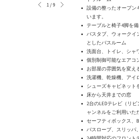
Next
Slideshow
Clicking
1
/
9
Previous
設備の整ったオープン
control
on
います。
buttons
the
テーブルと椅子4脚を
following
バスタブ、ウォークイ
links
としたバスルーム
will
洗面台、トイレ、シャ
update
個別制御可能なエアコ
the
お部屋の雰囲気を変え
content
洗濯機、乾燥機、アイ
above
シューズキャビネット
床から天井までの窓
2台のLEDテレビ（リ
ャンネルをご利用いた
セーフティボックス、Bl
バスローブ、スリッパ
​24時間対応のフロント