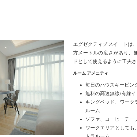
ア
は
ウ
8
ト
日
日
8
.
を
月
選
2026.
エグゼクティブ スイートは
択
す
方メートルの広さがあり、無
る
ドとして使えるように工夫さ
カ
ルーム アメニティ
レ
ン
毎日のハウスキーピン
ダ
無料の高速無線/有線
ー
キングベッド、ワーク
が
ルーム
開
き
ソファ、コーヒーテー
ま
ワークエリアとしても
す。
トラルーム