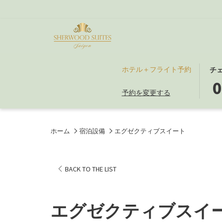
こ
選
ホテル＋フライト予約
チ
の
択
0
予約を変更する
ボ
さ
タ
れ
ン
た
を
チ
ホーム
宿泊設備
エグゼクティブスイート
押
ェ
す
ッ
と
ク
BACK TO THE LIST
チ
イ
ェ
ン
ッ
日
エグゼクティブスイ
ク
は