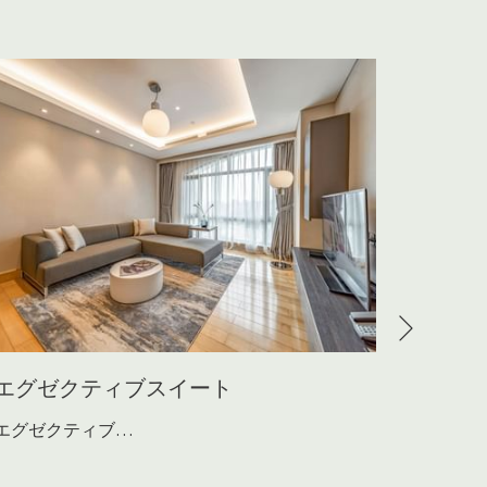
Next
エグゼクティブスイート
ファミ
エグゼクティブ
…
…