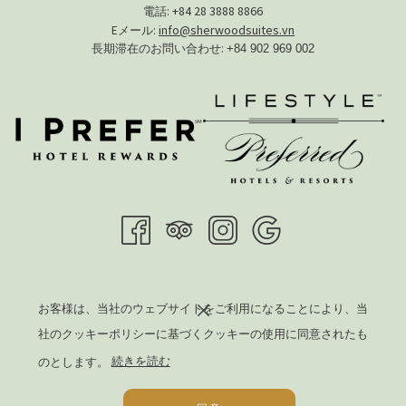
+84 28 3888 8866​
電話:
info@sherwoodsuites.vn
Eメール:
長期滞在のお問い合わせ:
+84 902 969 002
BRANCH OF ERA REAL ESTATE CORPORATION - SHERWOOD SUITES
お客様は、当社のウェブサイトをご利用になることにより、当
BUILDING
社のクッキーポリシーに基づくクッキーの使用に同意されたも
Business Registration Certificate No. 0306142065-001
Issued by HCMC DPI, dated 18 August 2016 (6th edition on 31 March, 2025)
のとします。
続きを読む
Registered Address: 192 Nam Ky Khoi Nghia Street, Xuan Hoa Ward, HCMC,
Vietnam