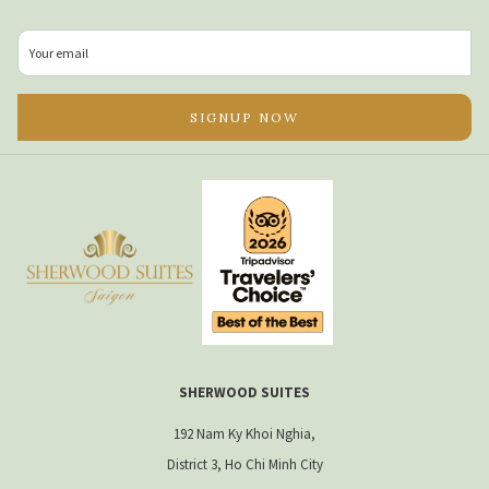
い
い
タ
タ
ブ
ブ
で
で
SIGNUP NOW
開
開
く
く
SHERWOOD SUITES
192 Nam Ky Khoi Nghia,
District 3, Ho Chi Minh City