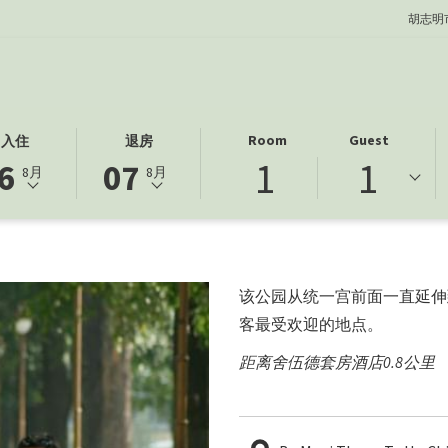
胡志明
此
选
Room
Guest
入住
退房
1
1
按
定
6
07
8月
8月
钮
的
打
退
开
房
日
日
历
期
该公园从统一宫前面一直延伸
以
为
客最受欢迎的地点。
选
7
择
日
距离舍伍德套房酒店0.8公里
退
八
房
月
日
2026.