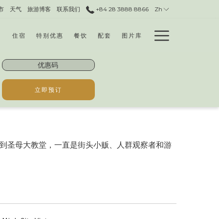
市
天气
旅游博客
联系我们
+84 28 3888 8866​
Zh
Hamburg
住宿
特别优惠
餐饮
配套
图片库
Menu
优
惠
码
立即预订
到圣母大教堂，一直是街头小贩、人群观察者和游