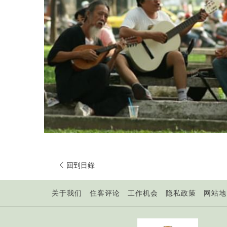
期
开
回到目錄
启
新
开
关于我们
住客评论
工作机会
隐私政策
网站地
标
启
签
新