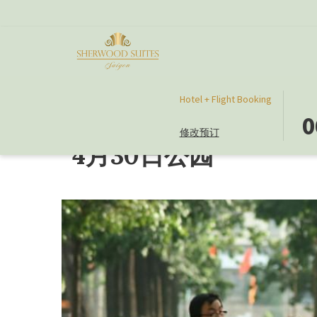
此
选
Hotel + Flight Booking
首页
旅游景点
4月30日公园
按
择
0
修改预订
钮
入
4月30日公园
打
住
开
日
日
期
历
是
以
6
选
日
择
八
入
月
住
2026.
日