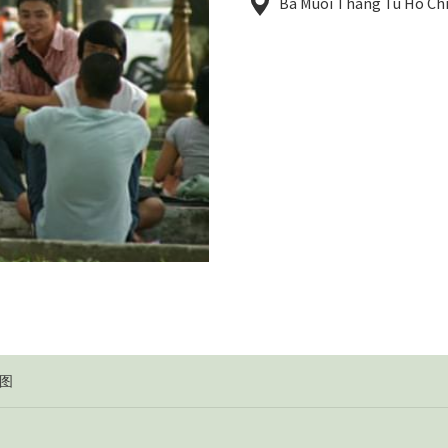
Ba Muoi Thang Tu Ho Chi
期
图