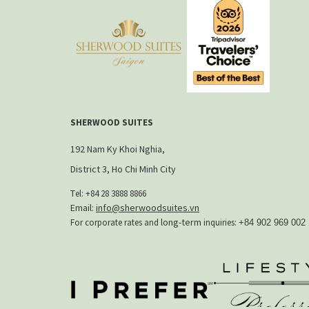
页
标
签
页
SHERWOOD SUITES
192 Nam Ky Khoi Nghia,
District 3, Ho Chi Minh City
T
el: +84 28 3888 8866​
Email:
info@sherwoodsuites.vn
long-term
For corporate rates and
inquiries:
+84 902 969 002